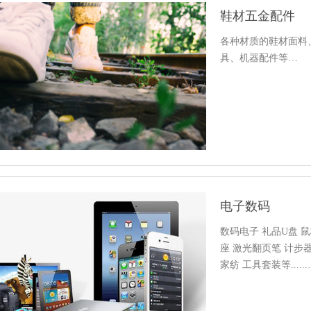
鞋材五金配件
各种材质的鞋材面料
具、机器配件等…
电子数码
数码电子 礼品U盘 
座 激光翻页笔 计步器
家纺 工具套装等......