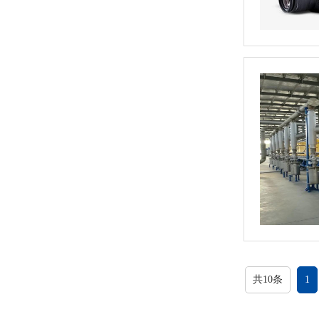
共10条
1