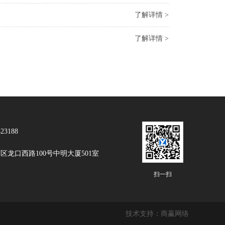
了解详情 >
了解详情 >
3188
龙口西路100号中明大厦501室
扫一扫
技术支持：
商赢网络