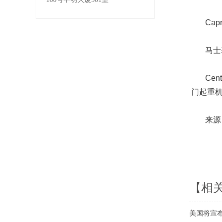
Capr
马士基也
Cent
门起重
来源：
【相
美国将宣