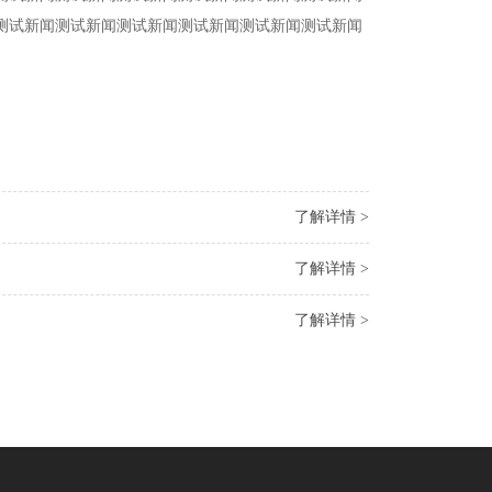
测试新闻测试新闻测试新闻测试新闻测试新闻测试新闻
了解详情 >
了解详情 >
了解详情 >