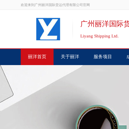
欢迎来到广州丽洋国际货运代理有限公司官网
广州丽洋国际
Liyang Shipping Ltd.
丽洋首页
关于丽洋
服务项目