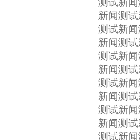
测试新闻
新闻测试
测试新闻
新闻测试
测试新闻
新闻测试
测试新闻
新闻测试
测试新闻
新闻测试
测试新闻