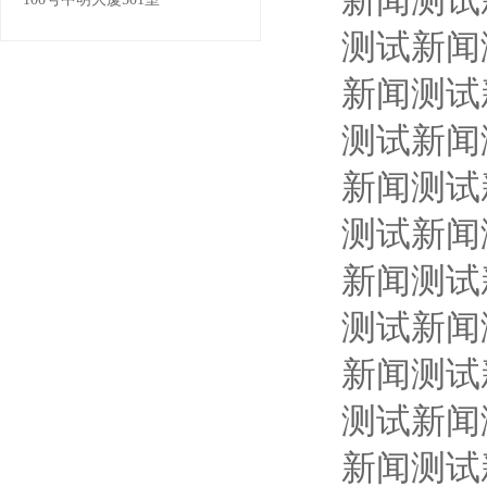
新闻测试
测试新闻
新闻测试
测试新闻
新闻测试
测试新闻
新闻测试
测试新闻
新闻测试
测试新闻
新闻测试