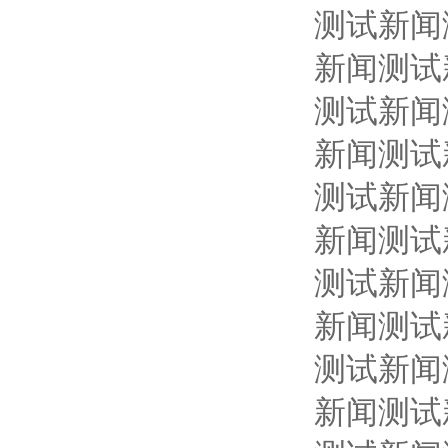
测试新闻
新闻测试
测试新闻
新闻测试
测试新闻
新闻测试
测试新闻
新闻测试
测试新闻
新闻测试